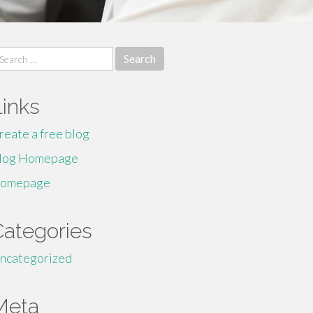
earch
r:
Links
reate a free blog
log Homepage
omepage
Categories
ncategorized
Meta