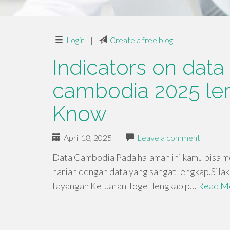
Login
|
Create a free blog
Indicators on dat
cambodia 2025 le
Know
April 18, 2025
|
Leave a comment
Data Cambodia Pada halaman ini kamu bisa m
harian dengan data yang sangat lengkap.Silak
tayangan Keluaran Togel lengkap p…
Read M